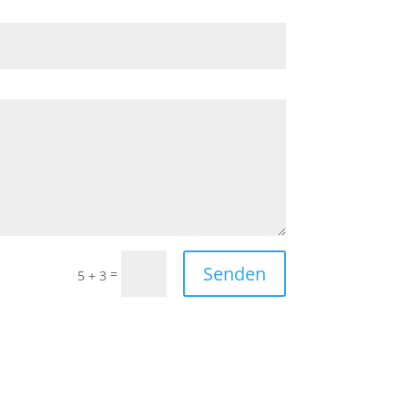
Senden
=
5 + 3