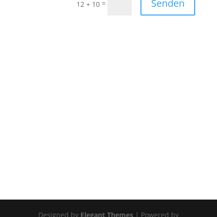
Senden
=
12 + 10
Designed by
Elegant Themes
| Powered by