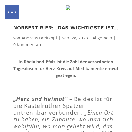
NORBERT RIER: „DAS WICHTIGSTE IST, DASS MAN GESUND BLEIBT…“
von
Andreas Breitkopf
|
Sep. 28, 2023
|
Allgemein
|
0 Kommentare
In Rheinland-Pfalz ist die Zahl der verordneten
Tagesdosen für Herz-Kreislauf-Medikamente erneut
gestiegen.
„Herz und Heimat“ –
Beides ist für
die Kastelruther Spatzen
untrennbar verbunden.
„Einen Ort
zu haben, ein Zuhause, wo man sich
wohlfühlt, wo man geliebt wird, das