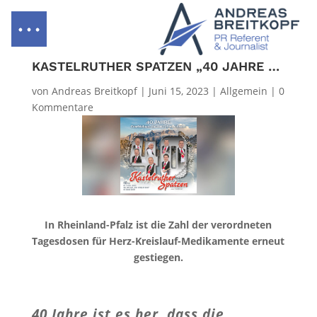
KASTELRUTHER SPATZEN „40 JAHRE – GESCHICHTEN, DIE DAS LEBEN SCHREIBT“
von
Andreas Breitkopf
|
Juni 15, 2023
|
Allgemein
|
0
Kommentare
In Rheinland-Pfalz ist die Zahl der verordneten
Tagesdosen für Herz-Kreislauf-Medikamente erneut
gestiegen.
40 Jahre ist es her, dass die