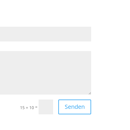
Senden
=
15 + 10