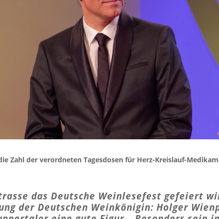
t die Zahl der verordneten Tagesdosen für Herz-Kreislauf-Medikam
rasse das Deutsche Weinlesefest gefeiert wi
ng der Deutschen Weinkönigin: Holger Wienpa
pertaler eine gute Figur – Besonders sein i