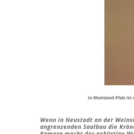
In Rheinland-Pfalz is
Wenn in Neustadt an der Weinst
angrenzenden Saalbau die Krönu
Kamera macht der gebürtige Wup