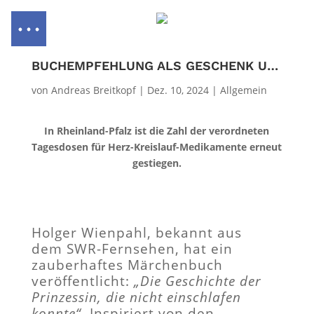
BUCHEMPFEHLUNG ALS GESCHENK UNTER DEM TANNENBAUM
von
Andreas Breitkopf
|
Dez. 10, 2024
|
Allgemein
In Rheinland-Pfalz ist die Zahl der verordneten
Tagesdosen für Herz-Kreislauf-Medikamente erneut
gestiegen.
Holger Wienpahl, bekannt aus
dem SWR-Fernsehen, hat ein
zauberhaftes Märchenbuch
veröffentlicht:
„Die Geschichte der
Prinzessin, die nicht einschlafen
konnte“
. Inspiriert von den