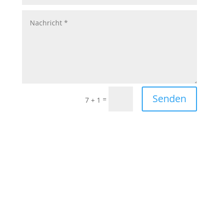
Senden
=
7 + 1