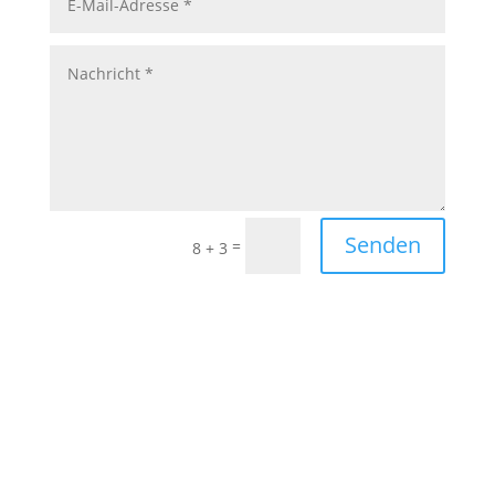
Senden
=
8 + 3